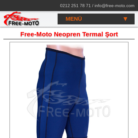
0212 251 78 71 / info@free-moto.com
MENÜ
Free-Moto Neopren Termal Şort